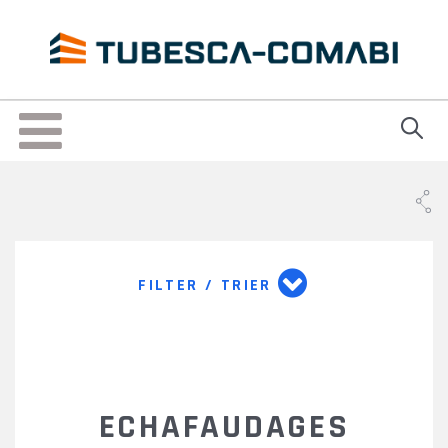
Skip
to
main
content
Toggle
navigation
FILTER / TRIER
ECHAFAUDAGES