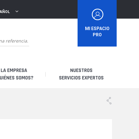
PAÑOL
MI ESPACIO
PRO
LA EMPRESA
NUESTROS
UIÉNES SOMOS?
SERVICIOS EXPERTOS
uiénes somos?
Soy un distribuidor
storia
Soy un arrendatario
bricación francesa
Soy un usuario