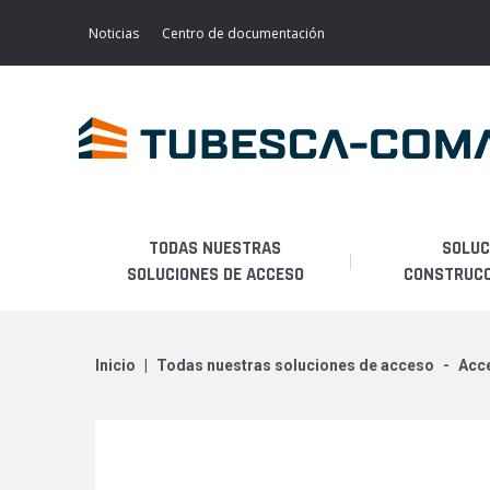
Skip
to
Noticias
Centro de documentación
main
content
TODAS NUESTRAS
SOLUC
SOLUCIONES DE ACCESO
CONSTRUCCI
Mantenimiento de
ACCESO LIGERO
ANDAMIOS FIJOS
transporte
inicio
todas nuestras soluciones de acceso
ac
ANDAMIOS MOVILES
Mantenimiento industrial
ACCESOS ESPECIALES
Mantenimiento de aviones