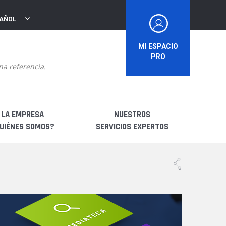
PAÑOL
MI ESPACIO
PRO
LA EMPRESA
NUESTROS
UIÉNES SOMOS?
SERVICIOS EXPERTOS
uiénes somos?
Soy un distribuidor
storia
Soy un arrendatario
bricación francesa
Soy un usuario