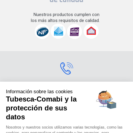
Nuestros productos cumplen con
los más altos requisitos de calidad.
Contactarnos
Información sobre las cookies
Tubesca-Comabi y la
Para más información
sobre nuestros productos,
protección de sus
contáctenos.s
datos
+33 (0) 4 74 00 90 90
Nosotros y nuestros socios utilizamos varias tecnologías, como las
cookies, para personalizar el contenido y los anuncios, para