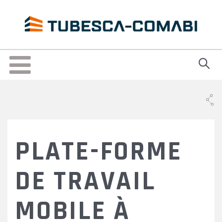
Skip
to
main
content
Toggle
navigation
PLATE-FORME
DE TRAVAIL
MOBILE À