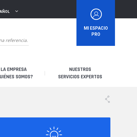
PAÑOL
MI ESPACIO
PRO
LA EMPRESA
NUESTROS
UIÉNES SOMOS?
SERVICIOS EXPERTOS
uiénes somos?
Soy un distribuidor
storia
Soy un arrendatario
bricación francesa
Soy un usuario