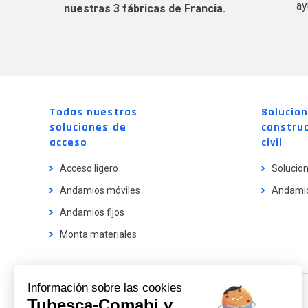
ay
nuestras 3 fábricas de Francia.
Todas nuestras
Solucio
soluciones de
construc
acceso
civil
Acceso ligero
Solucion
Andamios móviles
Andamio
Andamios fijos
Monta materiales
Información sobre las cookies
Tubesca-Comabi y