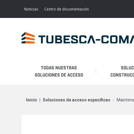
Skip
to
Noticias
Centro de documentación
main
content
TODAS NUESTRAS
SOLUC
SOLUCIONES DE ACCESO
CONSTRUCCI
Mantenimiento de
ACCESO LIGERO
ANDAMIOS FIJOS
transporte
inicio
soluciones de acceso específicas
mainten
ANDAMIOS MOVILES
Mantenimiento industrial
ACCESOS ESPECIALES
Mantenimiento de aviones