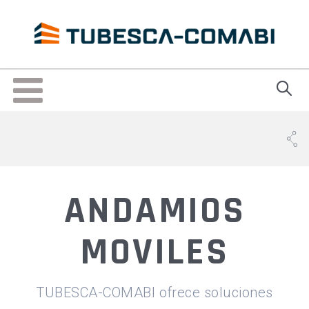
Skip
to
main
content
Toggle
navigation
ANDAMIOS
MOVILES
TUBESCA-COMABI ofrece soluciones