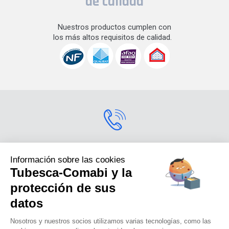
de calidad
Nuestros productos cumplen con
los más altos requisitos de calidad.
Contactarnos
Información sobre las cookies
Tubesca-Comabi y la
Para más información
sobre nuestros productos,
protección de sus
contáctenos.s
datos
+33 (0) 4 74 00 90 90
Nosotros y nuestros socios utilizamos varias tecnologías, como las