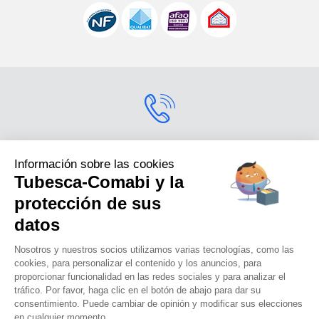
Contactarnos
Información sobre las cookies
Tubesca-Comabi y la
Para más información
sobre nuestros productos,
protección de sus
contáctenos.s
datos
+33 (0) 4 74 00 90 90
Nosotros y nuestros socios utilizamos varias tecnologías, como las
cookies, para personalizar el contenido y los anuncios, para
proporcionar funcionalidad en las redes sociales y para analizar el
tráfico. Por favor, haga clic en el botón de abajo para dar su
Tubesca-comabi©2016
consentimiento. Puede cambiar de opinión y modificar sus elecciones
en cualquier momento.