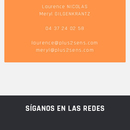
Laurence NICOLAS
Meryl GILGENKRANTZ
04 37 24 02 58
laurence@plus2sens.com
meryl@plus2sens.com
SÍGANOS EN LAS REDES