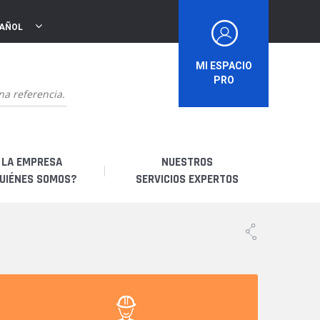
PAÑOL
MI ESPACIO
PRO
LA EMPRESA
NUESTROS
UIÉNES SOMOS?
SERVICIOS EXPERTOS
uiénes somos?
Soy un distribuidor
storia
Soy un arrendatario
bricación francesa
Soy un usuario