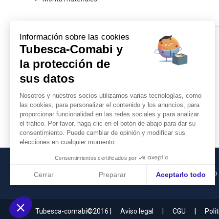
Información sobre las cookies
Tubesca-Comabi y
Nuestros catalogos
la protección de
Conéctese para descargar
sus datos
todos nuestros catálogos.
Nosotros y nuestros socios utilizamos varias tecnologías, como
las cookies, para personalizar el contenido y los anuncios, para
Todos los catálogos
proporcionar funcionalidad en las redes sociales y para analizar
el tráfico. Por favor, haga clic en el botón de abajo para dar su
consentimiento. Puede cambiar de opinión y modificar sus
elecciones en cualquier momento.
Consentimientos certificados por
TUBESCA-COMABI es una empresa del grupo
Cerrar
Preparar
Aceptarlo todo
Plateforme de Gestion du Consentement : Personnalisez vos
Axeptio consent
Notre plateforme vous permet d'adapter et de gérer vos param
Tubesca-comabi©2016
Aviso legal
CGU
Poli