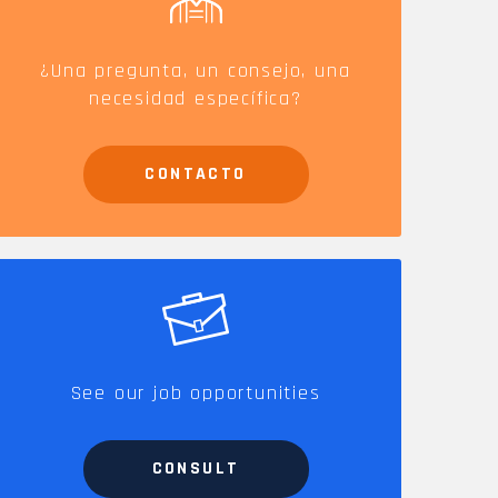
SE
SPV y accesorios
¿Una pregunta, un consejo, una
necesidad específica?
CONTACTO
See our job opportunities
CONSULT