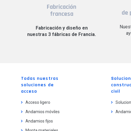
Fabricación
de 
francesa
Nuest
Fabricación y diseño en
ay
nuestras 3 fábricas de Francia.
Todas nuestras
Solucio
soluciones de
construc
acceso
civil
Acceso ligero
Solucion
Andamios móviles
Andamio
Andamios fijos
Monta materiales