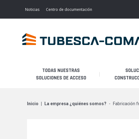
Skip
to
Noticias
Centro de documentación
main
content
TODAS NUESTRAS
SOLUC
SOLUCIONES DE ACCESO
CONSTRUCCI
Mantenimiento de
ACCESO LIGERO
ANDAMIOS FIJOS
transporte
inicio
la empresa ¿quiénes somos?
fabricación 
ANDAMIOS MOVILES
Mantenimiento industrial
ACCESOS ESPECIALES
Mantenimiento de aviones