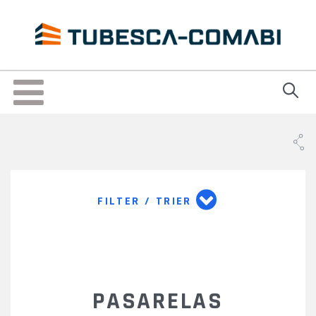
Skip
to
main
content
Toggle
navigation
FILTER / TRIER
PASARELAS