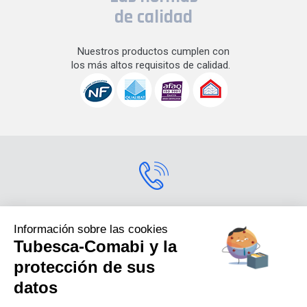
de calidad
Nuestros productos cumplen con
los más altos requisitos de calidad.
Contactarnos
Información sobre las cookies
Tubesca-Comabi y la
Para más información
sobre nuestros productos,
protección de sus
contáctenos.s
datos
+33 (0) 4 74 00 90 90