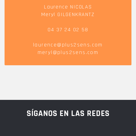
Laurence NICOLAS
Meryl GILGENKRANTZ
04 37 24 02 58
laurence@plus2sens.com
meryl@plus2sens.com
SÍGANOS EN LAS REDES