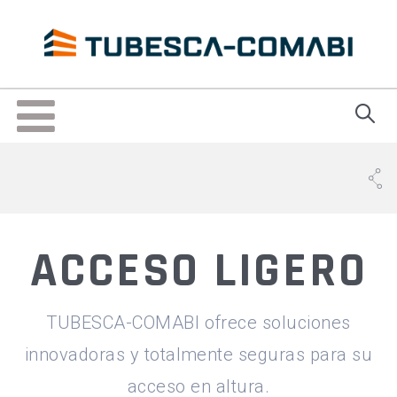
Skip
to
main
content
Toggle
navigation
ACCESO LIGERO
TUBESCA-COMABI ofrece soluciones
innovadoras y totalmente seguras para su
acceso en altura.