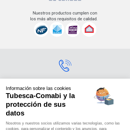
Nuestros productos cumplen con
los más altos requisitos de calidad.
Contactarnos
Información sobre las cookies
Tubesca-Comabi y la
Para más información
sobre nuestros productos,
protección de sus
contáctenos.s
datos
+33 (0) 4 74 00 90 90
Nosotros y nuestros socios utilizamos varias tecnologías, como las
cookies, para personalizar el contenido y los anuncios, para