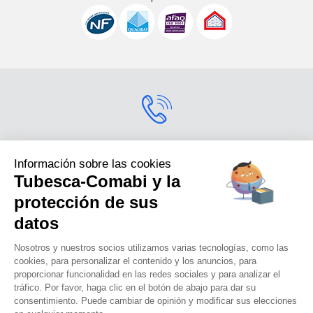
Contactarnos
Información sobre las cookies
Tubesca-Comabi y la
Para más información
sobre nuestros productos,
protección de sus
contáctenos.s
datos
+33 (0) 4 74 00 90 90
Nosotros y nuestros socios utilizamos varias tecnologías, como las
cookies, para personalizar el contenido y los anuncios, para
proporcionar funcionalidad en las redes sociales y para analizar el
tráfico. Por favor, haga clic en el botón de abajo para dar su
Tubesca-comabi©2016
consentimiento. Puede cambiar de opinión y modificar sus elecciones