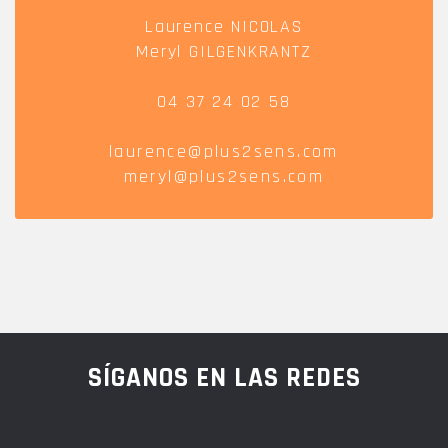
Laurence NICOLAS
Meryl GILGENKRANTZ
04 37 24 02 58
laurence@plus2sens.com
meryl@plus2sens.com
SÍGANOS EN LAS REDES