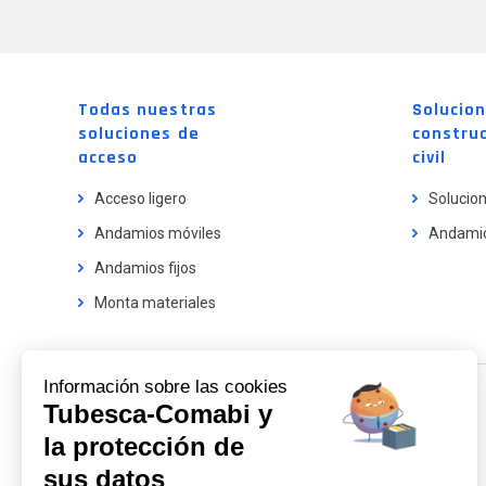
Todas nuestras
Solucio
soluciones de
construc
acceso
civil
Acceso ligero
Solucion
Andamios móviles
Andamio
Andamios fijos
Monta materiales
Información sobre las cookies
Tubesca-Comabi y
Nuestros catalogos
la protección de
Conéctese para descargar
sus datos