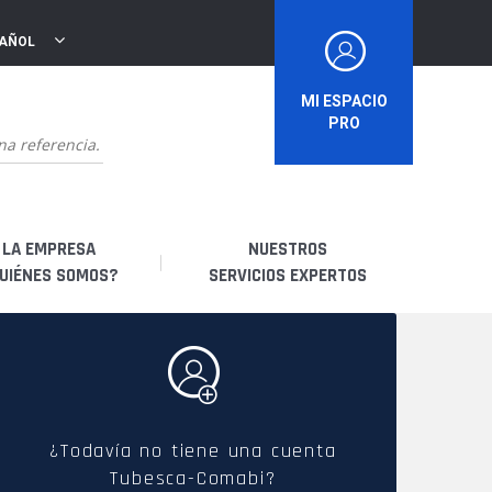
PAÑOL
MI ESPACIO
PRO
LA EMPRESA
NUESTROS
UIÉNES SOMOS?
SERVICIOS EXPERTOS
uiénes somos?
Soy un distribuidor
storia
Soy un arrendatario
¿Todavía no tiene una cuenta
Tubesca-Comabi?
bricación francesa
Soy un usuario