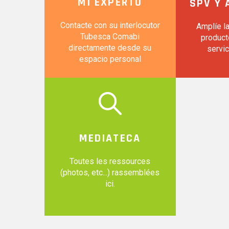
MI EXPERTO
SPV Y 
Contacte con su interlocutor
Amplíe la
Tubesca Comabi
product
directamente desde su
servic
espacio personal
MEDIATECA
Toutes les ressources
(photos, etc...) rassemblées
ici.