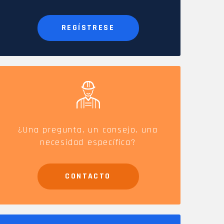
REGÍSTRESE
SE
SPV y accesorios
¿Una pregunta, un consejo, una
necesidad específica?
CONTACTO