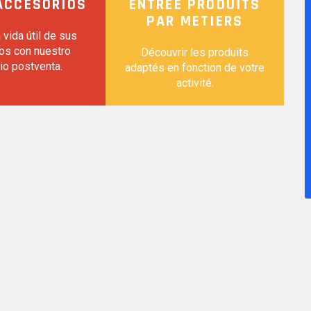
ACCESORIOS
ENTRÉE PRODUITS
PAR METIERS
 vida útil de sus
os con nuestro
Découvrir les produits
io postventa.
adaptés en fonction de votre
activité.